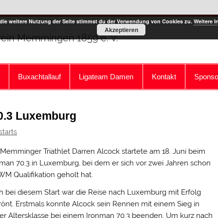
die weitere Nutzung der Seite stimmst du der Verwendung von Cookies zu.
Weitere I
Akzeptieren
rein Memmingen 1859 e. V.
Buxachtallauf
Ligateam Damen
Kontakt
Sponso
70.3 Luxemburg
starts
Memminger Triathlet Darren Alcock startete am 18. Juni beim
nman 70.3 in Luxemburg, bei dem er sich vor zwei Jahren schon
WM Qualifikation geholt hat.
h bei diesem Start war die Reise nach Luxemburg mit Erfolg
rönt. Erstmals konnte Alcock sein Rennen mit einem Sieg in
ner Altersklasse bei einem Ironman 70.3 beenden. Um kurz nach