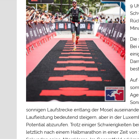
9 U
Sch
Rüc
Min
Die 
Bei
eini
Dar
best
Auf 
somi
Age
Sonn
sonnigen Laufstrecke entlang der Mosel auseinande
Laufleistung bedeutend steigern, aber in der Luxemb
Potential abzurufen. Trotz einiger Schwierigkeiten
letztlich nach einem Halbmarathon in einer Zeit vo