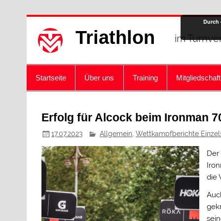
Zum
Durch 
Inhalt
Triathlon
springen
im Turnve
Startseite
Über uns
Training
Mitgliedschaft
Erfolg für Alcock beim Ironman 
17.07.2023
Allgemein
,
Wettkampfberichte Einzel
Der 
Iro
die 
Auc
gek
sei