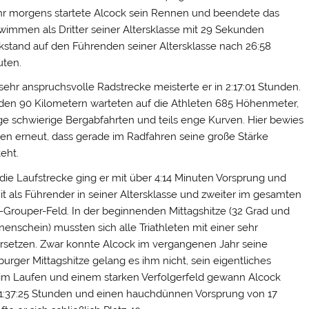
hr morgens startete Alcock sein Rennen und beendete das
wimmen als Dritter seiner Altersklasse mit 29 Sekunden
kstand auf den Führenden seiner Altersklasse nach 26:58
uten.
sehr anspruchsvolle Radstrecke meisterte er in 2:17:01 Stunden.
 den 90 Kilometern warteten auf die Athleten 685 Höhenmeter,
ge schwierige Bergabfahrten und teils enge Kurven. Hier bewies
ren erneut, dass gerade im Radfahren seine große Stärke
eht.
die Laufstrecke ging er mit über 4:14 Minuten Vorsprung und
t als Führender in seiner Altersklasse und zweiter im gesamten
-Grouper-Feld. In der beginnenden Mittagshitze (32 Grad und
enschein) mussten sich alle Triathleten mit einer sehr
rsetzen. Zwar konnte Alcock im vergangenen Jahr seine
urger Mittagshitze gelang es ihm nicht, sein eigentliches
 beim Laufen und einem starken Verfolgerfeld gewann Alcock
n 1:37:25 Stunden und einen hauchdünnen Vorsprung von 17