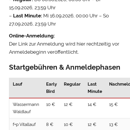
15.09.2026, 23:59 Uhr
–
Last Minute:
Mi 16.09.2026, 00:00 Uhr – So
27.09.2026, 23:59 Uhr
Online-Anmeldung:
Der Link zur Anmeldung wird hier rechtzeitig vor
Anmeldebeginn veröffentlicht.
Startgebühren & Anmeldephasen
Lauf
Early
Regular
Last
Nachmel
Bird
Minute
Wassermann
10 €
12 €
14 €
15 €
Waldlauf
f+p Vitallauf
8 €
10 €
12 €
13 €