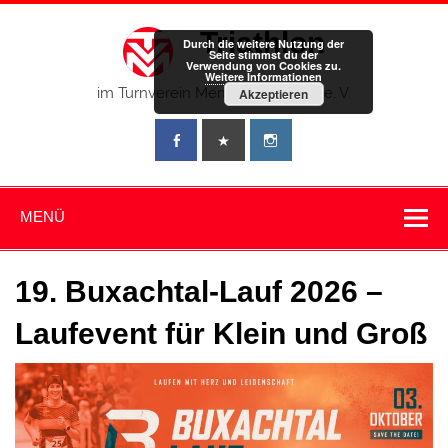
Zum
Inhalt
Triathlon
springen
Durch die weitere Nutzung der
Seite stimmst du der
Verwendung von Cookies zu.
Weitere Informationen
im Turnverein Memmingen 1859 e. V.
Akzeptieren
MENÜ
19. Buxachtal-Lauf 2026 –
Laufevent für Klein und Groß