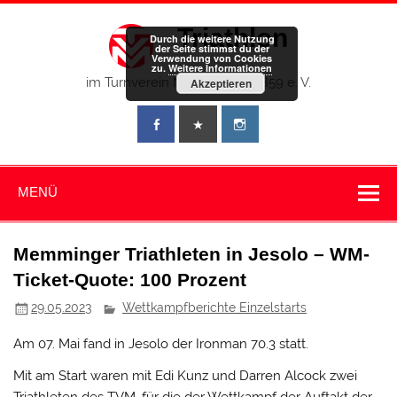
Zum
Inhalt
Triathlon
springen
Durch die weitere Nutzung
der Seite stimmst du der
Verwendung von Cookies
zu.
Weitere Informationen
im Turnverein Memmingen 1859 e. V.
Akzeptieren
MENÜ
Memminger Triathleten in Jesolo – WM-
Ticket-Quote: 100 Prozent
29.05.2023
Wettkampfberichte Einzelstarts
Am 07. Mai fand in Jesolo der Ironman 70.3 statt.
Mit am Start waren mit Edi Kunz und Darren Alcock zwei
Triathleten des TVM, für die der Wettkampf der Auftakt der